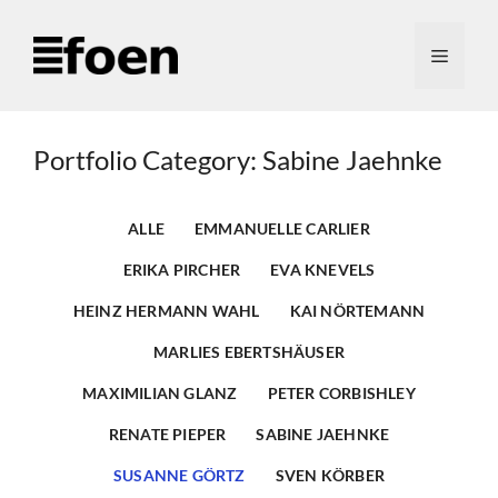
Zum
Inhalt
Menü
springen
Portfolio Category: Sabine Jaehnke
ALLE
EMMANUELLE CARLIER
ERIKA PIRCHER
EVA KNEVELS
HEINZ HERMANN WAHL
KAI NÖRTEMANN
MARLIES EBERTSHÄUSER
MAXIMILIAN GLANZ
PETER CORBISHLEY
RENATE PIEPER
SABINE JAEHNKE
SUSANNE GÖRTZ
SVEN KÖRBER