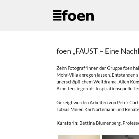
Zum
Inhalt
springen
foen „FAUST – Eine Nachl
Zehn Fotograf*innen der Gruppe foen hab
Mohr-Villa anregen lassen. Entstanden s
unerschöpflichem Weltdrama. Allen Künst
Arbeiten liegen als Inspirationsquelle T
Gezeigt wurden Arbeiten von Peter Corbi
Tobias Meier, Kai Nörtemann und Renate
Kuratorin:
Bettina Blumenberg, Professo