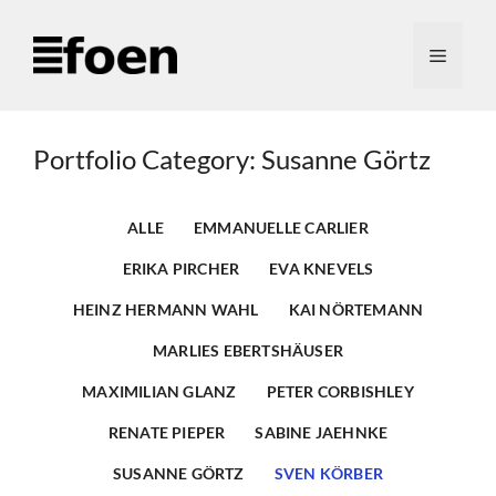
Zum
Inhalt
Menü
springen
Portfolio Category: Susanne Görtz
ALLE
EMMANUELLE CARLIER
ERIKA PIRCHER
EVA KNEVELS
HEINZ HERMANN WAHL
KAI NÖRTEMANN
MARLIES EBERTSHÄUSER
MAXIMILIAN GLANZ
PETER CORBISHLEY
RENATE PIEPER
SABINE JAEHNKE
SUSANNE GÖRTZ
SVEN KÖRBER