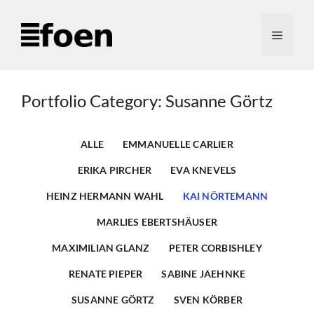
Zum
Inhalt
Menü
springen
Portfolio Category: Susanne Görtz
ALLE
EMMANUELLE CARLIER
ERIKA PIRCHER
EVA KNEVELS
HEINZ HERMANN WAHL
KAI NÖRTEMANN
MARLIES EBERTSHÄUSER
MAXIMILIAN GLANZ
PETER CORBISHLEY
RENATE PIEPER
SABINE JAEHNKE
SUSANNE GÖRTZ
SVEN KÖRBER