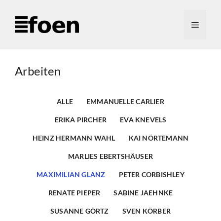
Zum
Inhalt
Menü
springen
Arbeiten
ALLE
EMMANUELLE CARLIER
ERIKA PIRCHER
EVA KNEVELS
HEINZ HERMANN WAHL
KAI NÖRTEMANN
MARLIES EBERTSHÄUSER
MAXIMILIAN GLANZ
PETER CORBISHLEY
RENATE PIEPER
SABINE JAEHNKE
SUSANNE GÖRTZ
SVEN KÖRBER